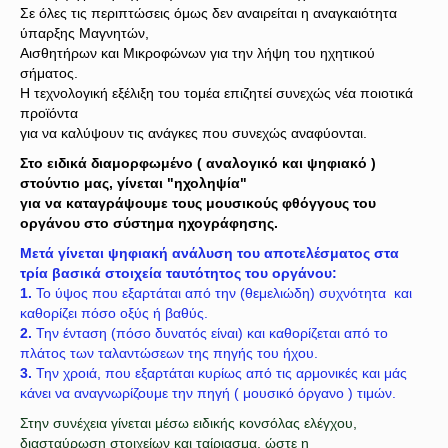
Σε όλες τις περιπτώσεις όμως δεν αναιρείται η αναγκαιότητα
ύπαρξης Μαγνητών,
Αισθητήρων και Μικροφώνων για την λήψη του ηχητικού
σήματος.
Η τεχνολογική εξέλιξη του τομέα επιζητεί συνεχώς νέα ποιοτικά
προϊόντα
για να καλύψουν τις ανάγκες που συνεχώς αναφύονται.
Στο ειδικά διαμορφωμένο ( αναλογικό και ψηφιακό )
στούντιο μας, γίνεται "ηχοληψία"
για να καταγράψουμε τους μουσικούς φθόγγους του
οργάνου στο σύστημα ηχογράφησης.
Μετά γίνεται ψηφιακή ανάλυση του αποτελέσματος στα
τρία βασικά στοιχεία ταυτότητος του οργάνου:
1.
Το ύψος που εξαρτάται από την (θεμελιώδη) συχνότητα και
καθορίζει πόσο οξύς ή βαθύς.
2.
Την ένταση (πόσο δυνατός είναι) και καθορίζεται από το
πλάτος των ταλαντώσεων της πηγής του ήχου.
3.
Την χροιά, που εξαρτάται κυρίως από τις αρμονικές και μάς
κάνει να αναγνωρίζουμε την πηγή ( μουσικό όργανο ) τιμών.
Στην συνέχεια γίνεται μέσω ειδικής κονσόλας ελέγχου,
διασταύρωση στοιχείων και ταίριασμα, ώστε η