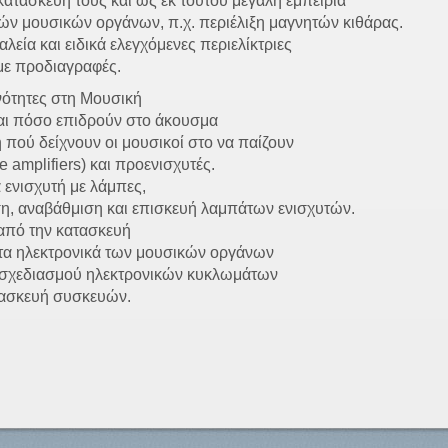
 κατασκευή τους και ως εκ τούτου μεγάλη εμπειρία
ών μουσικών οργάνων, π.χ. περιέλιξη μαγνητών κιθάρας.
λεία και ειδικά ελεγχόμενες περιελίκτριες
 με προδιαγραφές.
νότητες στη Μουσική
και πόσο επιδρούν στο άκουσμα
 πού δείχνουν οι μουσικοί στο να παίζουν
 amplifiers) και προενισχυτές.
ενισχυτή με λάμπες,
η, αναβάθμιση και επισκευή λαμπάτων ενισχυτών.
 από την κατασκευή
στα ηλεκτρονικά των μουσικών οργάνων
ια σχεδιασμού ηλεκτρονικών κυκλωμάτων
τασκευή συσκευών.