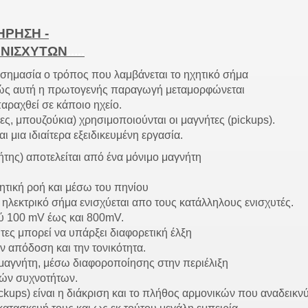
ΗΡΗΣΗ -
ΕΝΙΣΧΥΤΩΝ
.....
 σημασία ο τρόπος που λαμβάνεται το ηχητικό σήμα
πώς αυτή η πρωτογενής παραγωγή μεταμορφώνεται
παραχθεί σε κάποιο ηχείο.
ες, μπουζούκια) χρησιμοποιούνται οι μαγνήτες (pickups).
μια ιδιαίτερα εξειδικευμένη εργασία.
ης) αποτελείται από ένα μόνιμο μαγνήτη
ητική ροή και μέσω του πηνίου
ηλεκτρικό σήμα ενισχύεται απο τους κατάλληλους ενισχυτές.
ξύ 100 mV έως και 800mV.
ς μπορεί να υπάρξει διαφορετική έλξη
ν απόδοση και την τονικότητα.
 μαγνήτη, μέσω διαφοροποίησης στην περιέλιξη
ικών συχνοτήτων.
kups) είναι η διάκριση και το πλήθος αρμονικών που αναδεικν