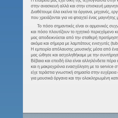
Η εταιρεία μας έχει δική της τεχνογνωσία στην
στην ανασκευή αλλά και στην επισκευή μαγνητ
Διαθέτουμε όλα εκείνα τα όργανα, μηχανές, εργα
που χρειάζονται για να φτιαχτεί ένας μαγνήτης
Το πόσο σημαντικές είναι οι αρμονικές συχ
και πόσο πλουτίζουν το ηχητικό περιεχόμενο 
μας αποδεικνύεται από την σταθερή προτίμηση
ακόμα και σήμερα με λαμπάτους ενισχυτές (tube
Η εμπειρία απόλαυσης μουσικής μέσα από ένα 
μας ώθησε και ασχοληθήκαμε με την συντήρησ
Βέβαια και επειδή όλα είναι αλληλένδετα πέρα
και η μακροχρόνια ενασχόληση με το service 
είχε τεράστια γνωστική σημασία στην ευχέρε
για μουσικά όργανα και την ολοκληρωμένη κα