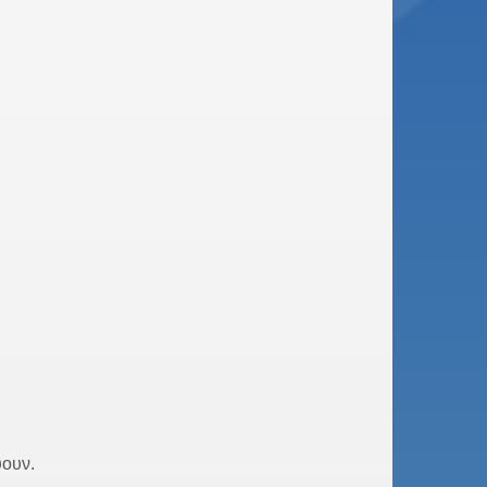
ύουν.