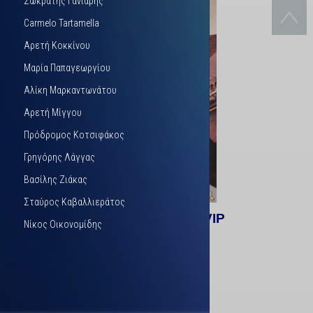
Σωκράτης Γανιάρης
Carmelo Tartamella
Αρετή Κοκκίνου
Μαρία Παπαγεωργίου
Αλίκη Μαρκαντωνάτου
Αρετή Μίγγου
Πρόδρομος Κοτσιφάκος
Γρηγόρης Λάγγας
Βασίλης Ζιάκας
Σταύρος Καβαλλιεράτος
Μιμή Μουρατίδου
VIP
Νίκος Οικονομίδης
Περισσότερα...
Κώστας Αρσένης