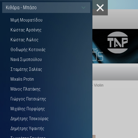
Κιθάρα - Μπάσο
Μιμή Μουρατίδου
Κώστας Αρσένης
Κώστας Λώλος
Θοδωρής Κοτονιάς
Νανά Σιμοπούλου
Σταμάτης Σαλέας
MENU
Mixalis Protin
Βρίσκεστε εδώ:
Αρχική
ARTISTS
Guitar - Bass - Violin
Μάνος Πλατάκης
Γιώργος Πατσιώτης
Μιχάλης Πορφύρης
Μιμή Μουρατίδου
Δημήτρης Τσεκούρας
Δημήτρης Υφαντής