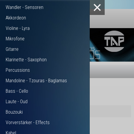
Wandler - Sensoren
Akkordeon
Violine - Lyra
Mikrofone
Gitarre
Klarinette - Saxophon
Percussions
MENU
Mandoline - Tzouras - Baglamas
Aktuelle Seite:
Startseite
PRODUKTE
Bass - Cello
Laute - Oud
Bouzouki
Vorverstärker - Effects
Kabel